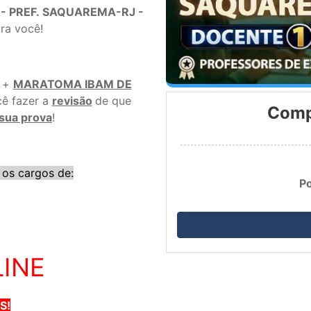
- PREF. SAQUAREMA-RJ -
ara você!
s +
MARATOMA IBAM DE
cê fazer a
revisão
de que
Compr
 sua prova
!
 os cargos de:
P
LINE
S!