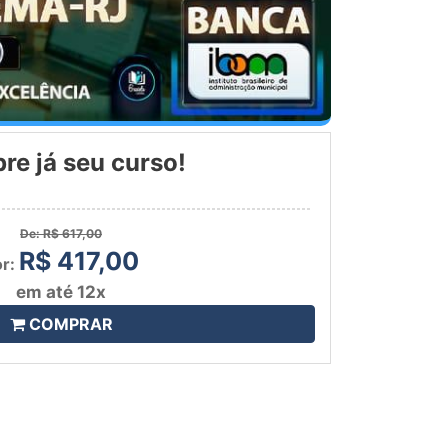
e já seu curso!
De:
R$ 617,00
R$ 417,00
or:
em até 12x
COMPRAR