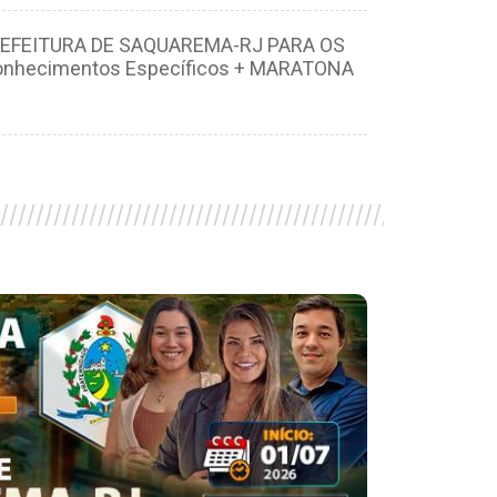
EFEITURA DE SAQUAREMA-RJ PARA OS
 Conhecimentos Específicos + MARATONA
////////////////////////////////////////////////////////
/////////////////////////////////////////////////////////