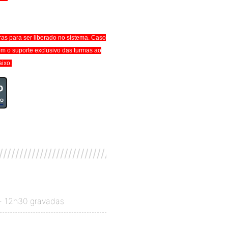
ras para ser liberado no sistema. Caso
om o suporte exclusivo das turmas ao
aixo.
////////////////////////////////////////////////////////
+ 12h30 gravadas