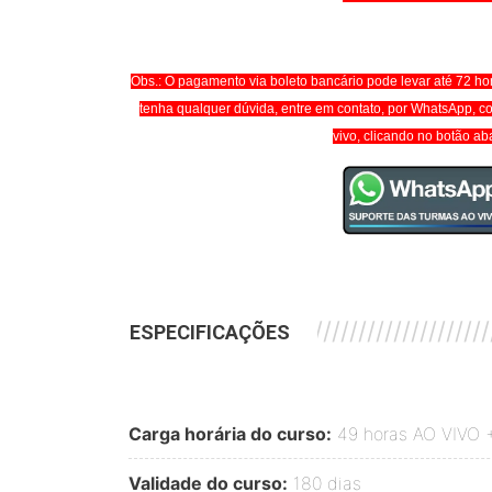
Obs.: O pagamento via boleto bancário pode levar até 72 ho
tenha qualquer dúvida, entre em contato, por WhatsApp, c
vivo, clicando no botão ab
///////////////////////////////////////////
ESPECIFICAÇÕES
Carga horária do curso:
49 horas AO VIVO 
Validade do curso:
180 dias