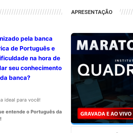
////////////////////////////////////////////////////////
///////////////////////////
APRESENTAÇÃO
anizado pela banca
rica de Português e
ificuldade na hora de
dar seu conhecimento
 da banca?
a ideal para você!
ue entende o Português da
!