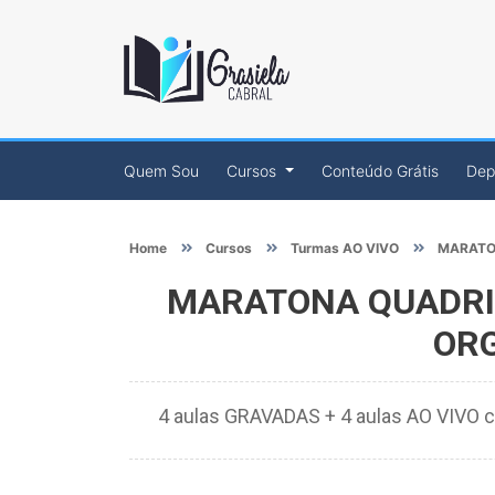
Quem Sou
Cursos
Conteúdo Grátis
Dep
Home
Cursos
Turmas AO VIVO
MARATON
MARATONA QUADRIX
ORG
4 aulas GRAVADAS + 4 aulas AO VIVO c