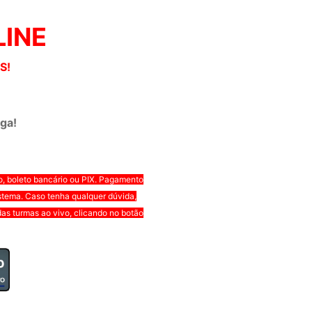
LINE
S!
aga!
o, boleto bancário ou PIX. Pagamento
istema. Caso tenha qualquer dúvida,
as turmas ao vivo, clicando no botão