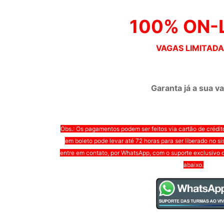
100% ON-
VAGAS LIMITADA
Garanta já a sua v
Obs.: Os pagamentos podem ser feitos via cartão de crédit
em boleto pode levar até 72 horas para ser liberado no s
entre em contato, por WhatsApp, com o suporte exclusivo d
abaixo.