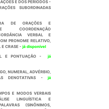
RAÇÕES E DOS PERÍODOS -
RAÇÕES SUBORDINADAS
TURA DE ORAÇÕES E
E COORDENAÇÃO
CORDÂNCIA VERBAL E
COM PRONOME RELATIVO,
 E CRASE -
já disponível
NAL E PONTUAÇÃO -
já
IGO, NUMERAL, ADVÉRBIO,
VRAS DENOTATIVAS -
já
MPOS E MODOS VERBAIS
LISE LINGUÍSTICA E
ALAVRAS (SINÔNIMOS,