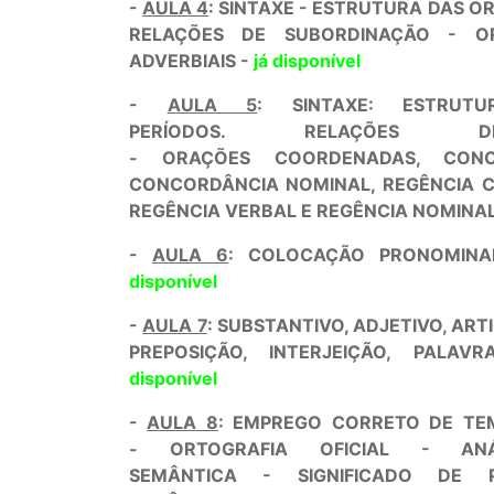
-
AULA 4
: SINTAXE - ESTRUTURA DAS O
RELAÇÕES DE SUBORDINAÇÃO - O
ADVERBIAIS -
já disponível
-
AULA 5
: SINTAXE: ESTRU
PERÍODOS. RELAÇÕES D
- ORAÇÕES COORDENADAS, CON
CONCORDÂNCIA NOMINAL, REGÊNCIA 
REGÊNCIA VERBAL E REGÊNCIA NOMINAL
-
AULA 6
: COLOCAÇÃO PRONOMI
disponível
-
AULA 7
: SUBSTANTIVO, ADJETIVO, ART
PREPOSIÇÃO, INTERJEIÇÃO, PALA
disponível
-
AULA 8
: EMPREGO CORRETO DE TE
- ORTOGRAFIA OFICIAL - ANÁ
SEMÂNTICA - SIGNIFICADO DE P