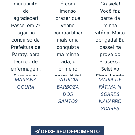
muuuuuito
É com
Grasiela!
de
imenso
Você faz
agradecer!
prazer que
parte da
Passei em 7º
venho
minha
lugar no
compartilhar
vitória. Muito
concurso da
mais uma
obrigada! Eu
Prefeitura de
conquista
passei na
Paraty, para
ma minha
prova do
técnico de
vida, o
Processo
enfermagem.
primeiro
Seletivo
Suas aulas
passo já foi
Simplificado
MARIANA
PATRÍCIA
MARIA DE
me ajudaram
dado, agora
da Seed/Pr
COURA
BARBOZA
FÁTIMA N
imensamente.
é aguardar
em 2022
DOS
SOARES
Obrigada a
as próximas
para
SANTOS
NAVARRO
todos os
etapas. Não
professora e
SOARES
profe...
poderia
neste ano fui
passar por
aprovada no
aqui ...
co...
DEIXE SEU DEPOIMENTO