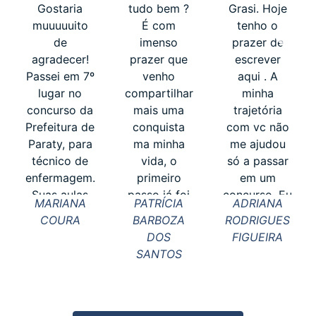
Gostaria
tudo bem ?
Grasi. Hoje
muuuuuito
É com
tenho o
de
imenso
prazer de
agradecer!
prazer que
escrever
Passei em 7º
venho
aqui . A
lugar no
compartilhar
minha
concurso da
mais uma
trajetória
Prefeitura de
conquista
com vc não
Paraty, para
ma minha
me ajudou
técnico de
vida, o
só a passar
enfermagem.
primeiro
em um
Suas aulas
passo já foi
concurso. Eu
MARIANA
PATRÍCIA
ADRIANA
me ajudaram
dado, agora
era bancária
COURA
BARBOZA
RODRIGUES
imensamente.
é aguardar
e quando saí
DOS
FIGUEIRA
Obrigada a
as próximas
do Banco
SANTOS
todos os
etapas. Não
fiquei bem
profe...
poderia
ma...
passar por
aqui ...