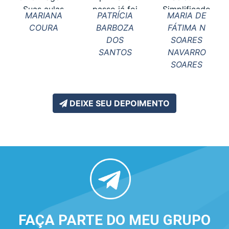
Suas aulas
passo já foi
Simplificado
MARIANA
PATRÍCIA
MARIA DE
me ajudaram
dado, agora
da Seed/Pr
COURA
BARBOZA
FÁTIMA N
imensamente.
é aguardar
em 2022
DOS
SOARES
Obrigada a
as próximas
para
SANTOS
NAVARRO
todos os
etapas. Não
professora e
SOARES
profe...
poderia
neste ano fui
passar por
aprovada no
aqui ...
co...
DEIXE SEU DEPOIMENTO
FAÇA PARTE DO MEU GRUPO